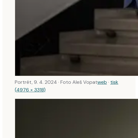
Portrét, 9. 4. 2024
· Foto Aleš Vopat
web
·
tisk
(
4976 × 3318
)