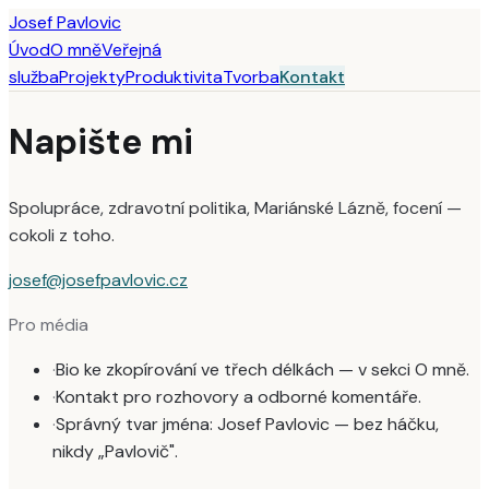
Josef Pavlovic
Úvod
O mně
Veřejná
služba
Projekty
Produktivita
Tvorba
Kontakt
Napište mi
Spolupráce, zdravotní politika, Mariánské Lázně, focení —
cokoli z toho.
josef@josefpavlovic.cz
Pro média
·
Bio ke zkopírování ve třech délkách — v sekci O mně.
·
Kontakt pro rozhovory a odborné komentáře.
·
Správný tvar jména: Josef Pavlovic — bez háčku,
nikdy „Pavlovič".